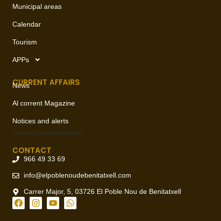
Municipal areas
Calendar
Tourism
APPs
CURRENT AFFAIRS
News
Al corrent Magazine
Notices and alerts
Contact
communication
CONTACT
966 49 33 69
info@elpoblenoudebenitatxell.com
Carrer Major, 5, 03726 El Poble Nou de Benitatxell