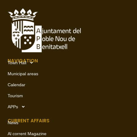
NAVIGATION
Town Hall
Municipal areas
Calendar
Tourism
APPs
CURRENT AFFAIRS
News
Al corrent Magazine