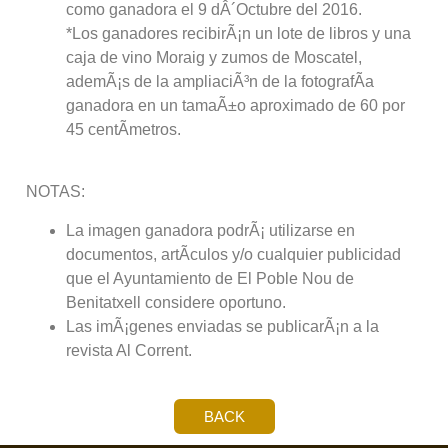
como ganadora el 9 dÂ´Octubre del 2016.
*Los ganadores recibirÃ¡n un lote de libros y una
caja de vino Moraig y zumos de Moscatel,
ademÃ¡s de la ampliaciÃ³n de la fotografÃ­a
ganadora en un tamaÃ±o aproximado de 60 por
45 centÃ­metros.
NOTAS:
La imagen ganadora podrÃ¡ utilizarse en
documentos, artÃ­culos y/o cualquier publicidad
que el Ayuntamiento de El Poble Nou de
Benitatxell considere oportuno.
Las imÃ¡genes enviadas se publicarÃ¡n a la
revista Al Corrent.
BACK