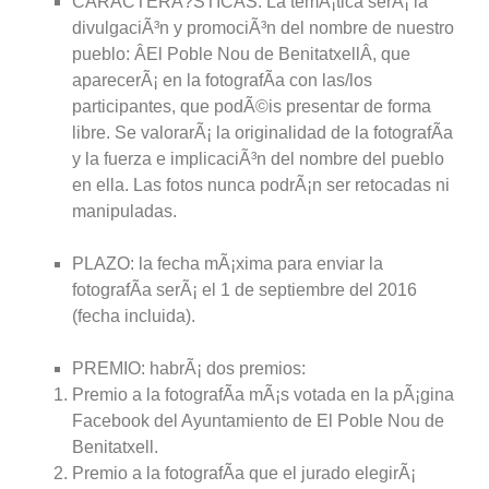
CARACTERÃ?STICAS: La temÃ¡tica serÃ¡ la
divulgaciÃ³n y promociÃ³n del nombre de nuestro
pueblo: ÂEl Poble Nou de BenitatxellÂ, que
aparecerÃ¡ en la fotografÃ­a con las/los
participantes, que podÃ©is presentar de forma
libre. Se valorarÃ¡ la originalidad de la fotografÃ­a
y la fuerza e implicaciÃ³n del nombre del pueblo
en ella. Las fotos nunca podrÃ¡n ser retocadas ni
manipuladas.
PLAZO: la fecha mÃ¡xima para enviar la
fotografÃ­a serÃ¡ el 1 de septiembre del 2016
(fecha incluida).
PREMIO: habrÃ¡ dos premios:
Premio a la fotografÃ­a mÃ¡s votada en la pÃ¡gina
Facebook del Ayuntamiento de El Poble Nou de
Benitatxell.
Premio a la fotografÃ­a que el jurado elegirÃ¡