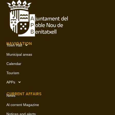
NAVIGATION
Town Hall
Municipal areas
Calendar
Tourism
APPs
CURRENT AFFAIRS
News
Al corrent Magazine
Notices and alerts