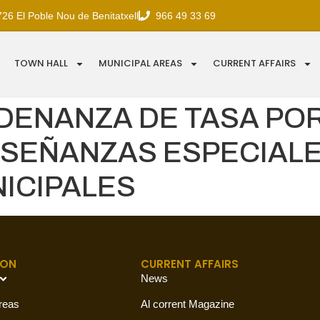
726 El Poble Nou de Benitatxell
966 49 33 69
TOWN HALL
MUNICIPAL AREAS
CURRENT AFFAIRS
ENANZA DE TASA POR
NSEÑANZAS ESPECIAL
ICIPALES
ION
CURRENT AFFAIRS
News
reas
Al corrent Magazine