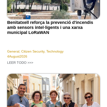
Benitatxell reforça la prevenció d'incendis
amb sensors intel·ligents i una xarxa
municipal LoRaWAN
General
,
Citizen Security
,
Technology
4
August
2026
LEER TODO >>>