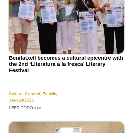
Benitatxell becomes a cultural epicentre with
the 2nd ‘Literatura a la fresca’ Literary
Festival
Culture
,
General
,
Equality
3
August
2026
LEER TODO >>>