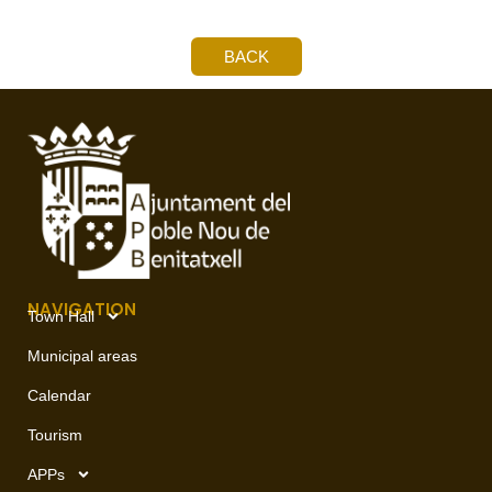
BACK
NAVIGATION
Town Hall
Municipal areas
Calendar
Tourism
APPs