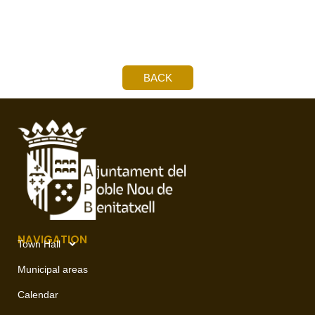
BACK
NAVIGATION
Town Hall
Municipal areas
Calendar