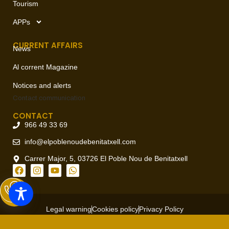
Tourism
APPs
CURRENT AFFAIRS
News
Al corrent Magazine
Notices and alerts
Contact
communication
CONTACT
966 49 33 69
info@elpoblenoudebenitatxell.com
Carrer Major, 5, 03726 El Poble Nou de Benitatxell
Legal warning
Cookies policy
Privacy Policy
Copyright © 2026 Ajuntament del Poble Nou de Benitatxell, todos
los derechos reservados