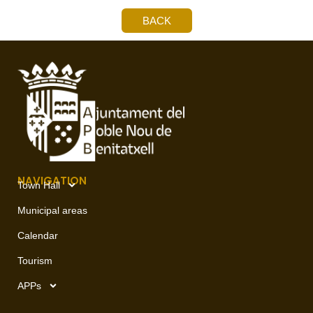
BACK
NAVIGATION
Town Hall
Municipal areas
Calendar
Tourism
APPs