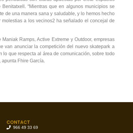
Benitatxell. “Mientras que en algunos municipios se
orte de una manera sana y saludable, y lo hemos hecho
r molestias a los vecinos2 ha señalado el concejal de
que Maniak Ramps, Active Extreme y Outdoor, empresas
ue van anunciar la competición del nuevo skatepark a
 lo que respecta al área de comunicación, sobre todo
, apunta Fhire García.
CONTACT
966 49 33 69