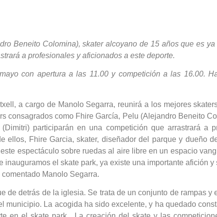
dro Beneito Colomina), skater alcoyano de 15 años que es ya
strará a profesionales y aficionados a este deporte.
mayo con apertura a las 11.00 y competición a las 16.00. Hab
xell, a cargo de Manolo Segarra, reunirá a los mejores skate
ers consagrados como Fhire García, Pelu (Alejandro Beneito Co
Dimitri) participarán en una competición que arrastrará a pr
e ellos, Fhire Garcia, skater, diseñador del parque y dueño 
e este espectáculo sobre ruedas al aire libre en un espacio va
 inauguramos el skate park, ya existe una importante afición y
ha comentado Manolo Segarra.
que de detrás de la iglesia. Se trata de un conjunto de rampas 
el municipio. La acogida ha sido excelente, y ha quedado cons
rte en el skate park. La creación del skate y las competicion