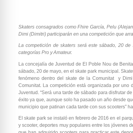
Skaters consagrados como Fhire García, Pelu (Alejan
Dimi (Dimitri) participarán en una competición que arra
La competición de skaters será este sábado, 20 de 
categorías Pro y Amateur.
La concejalía de Juventud de El Poble Nou de Benitat
sábado, 20 de mayo, en el skate park municipal. Skat
fenómeno dentro del skate de la Comunitat y Dimi (
Comunitat. La competición está organizada por uno d
Juventud. “Será una tarde de sábado para disfrutar d
éxito ya que, aunque solo ha pasado un año desde que
municipio que patinan cada tarde con sus scooters” 
El skate park se instaló en febrero de 2016 en el par
y scooter, deportes muy populares entre los jóvenes d
que han adquirido scooters para practicar este depo