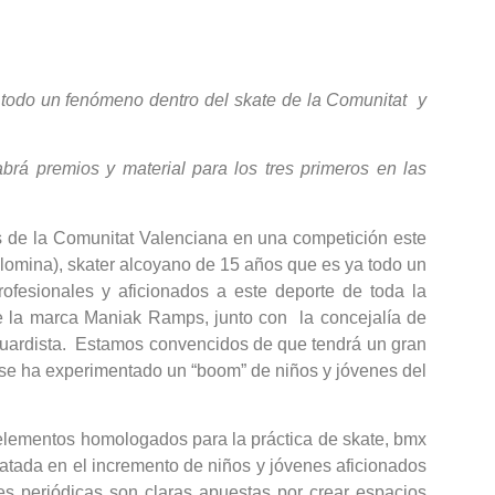
 todo un fenómeno dentro del skate de la Comunitat y
rá premios y material para los tres primeros en las
rs de la Comunitat Valenciana en una competición este
lomina), skater alcoyano de 15 años que es ya todo un
ofesionales y aficionados a este deporte de toda la
de la marca Maniak Ramps, junto con la concejalía de
nguardista. Estamos convencidos de que tendrá un gran
 se ha experimentado un “boom” de niños y jóvenes del
y elementos homologados para la práctica de skate, bmx
tatada en el incremento de niños y jóvenes aficionados
es periódicas son claras apuestas por crear espacios