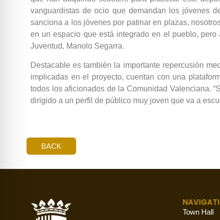
vanguardistas de ocio que demandan los jóvenes de 
sanciona a los jóvenes por patinar en plazas, nosotr
en un espacio que está integrado en el pueblo, pero 
Juventud, Manolo Segarra.
Destacable es también la importante repercusión med
implicadas en el proyecto, cuentan con una platafor
todos los aficionados de la Comunidad Valenciana. “
dirigido a un perfil de público muy joven que va a esc
BACK
NAVIGAT
Town Hall