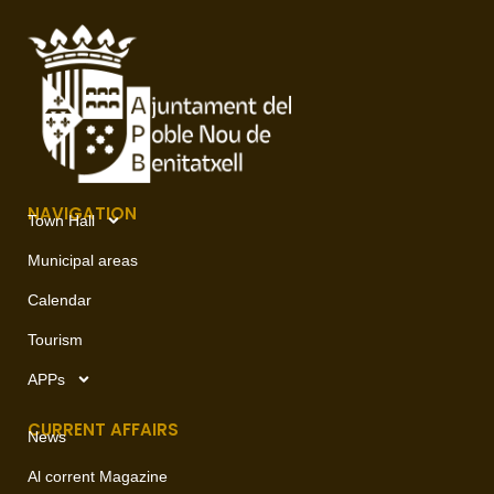
NAVIGATION
Town Hall
Municipal areas
Calendar
Tourism
APPs
CURRENT AFFAIRS
News
Al corrent Magazine