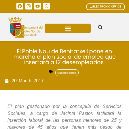
ELECTRONIC OFFICE
MUNICIPAL AREAS
CURRENT AFFAIRS
El Poble Nou de Benitatxell pone en
marcha el plan social de empleo que
insertará a 12 desempleados.
Uncategorized
20
March
2017
El plan gestionado por la concejalía de Servicios
Sociales, a cargo de Jacinta Pastor, facilitará la
inserción laboral de las personas menores de 25 y
mayores de 45 años que tienen más riesgo de