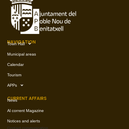
NAVIGATION
Town Hall
Municipal areas
Calendar
Tourism
APPs
CURRENT AFFAIRS
News
Al corrent Magazine
Notices and alerts
Contact
communication