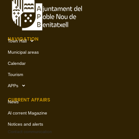
NAVIGATION
Town Hall
Municipal areas
Calendar
Tourism
APPs
CURRENT AFFAIRS
News
Al corrent Magazine
Notices and alerts
Contact
communication