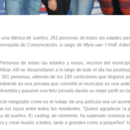
n una fábrica de sueños. 261 personas de todas las edades pas
concejalía de Comunicación, a cargo de Myra van ‘t Hoff. Ade
ersonas de todas las edades y sexos, vecinos del municipi
iar. Allí se desarrollaron a lo largo de todo el día las pruebas
on 261 personas, además de los 100 currículums que llegaron p
ambiente en una jornada que convirtió al municipio en una autén
 divertida y pasaron una feliz jornada dando su mejor perfil en l
to integrador como es el rodaje de una película sea un aconte
he los lazos entre todos los residentes. ”Quiero agradecer la 
ica de sueños. El casting, de momento, ha superado nuestras ex
ntes y crear ilusión a todos, tanto a grandes como a pequeños”