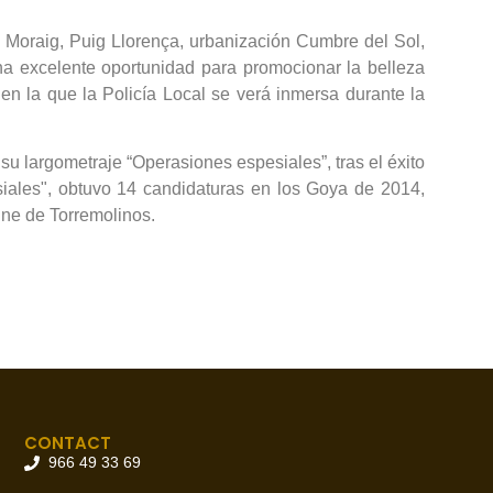
 Moraig, Puig Llorença, urbanización Cumbre del Sol,
na excelente oportunidad para promocionar la belleza
n en la que la Policía Local se verá inmersa durante la
su largometraje “Operasiones espesiales”, tras el éxito
siales", obtuvo 14 candidaturas en los Goya de 2014,
Cine de Torremolinos.
CONTACT
966 49 33 69