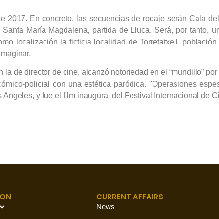
de 2017. En concreto, las secuencias de rodaje serán Cala del
a Santa María Magdalena, partida de Lluca. Será, por tanto, u
mo localización la ficticia localidad de Torretatxell, població
 imaginar.
la de director de cine, alcanzó notoriedad en el “mundillo” por 
cómico-policial con una estética paródica. "Operasiones espe
ngeles, y fue el film inaugural del Festival Internacional de 
ION
CURRENT AFFAIRS
News