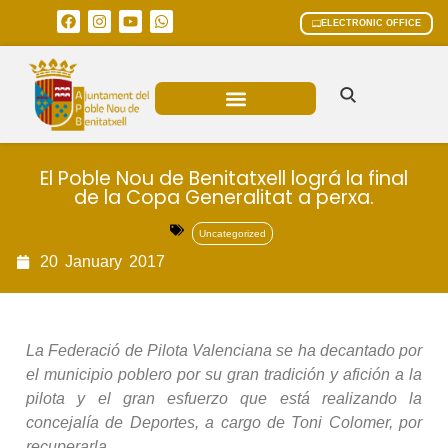
ELECTRONIC OFFICE
MUNICIPAL AREAS
CURRENT AFFAIRS
El Poble Nou de Benitatxell lográ la final
de la Copa Generalitat a perxa.
Uncategorized
20
January
2017
La Federació de Pilota Valenciana se ha decantado por
el municipio poblero por su gran tradición y afición a la
pilota y el gran esfuerzo que está realizando la
concejalía de Deportes, a cargo de Toni Colomer, por
recuperarla.