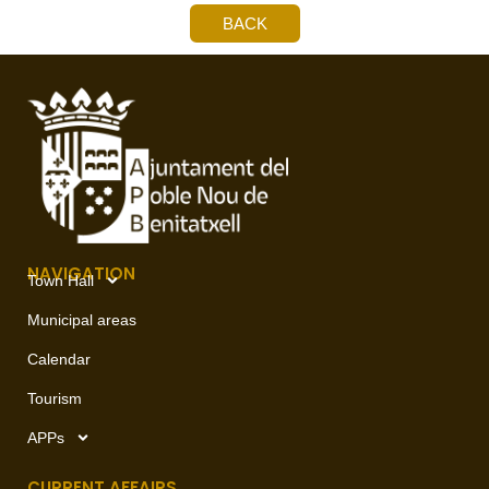
BACK
NAVIGATION
Town Hall
Municipal areas
Calendar
Tourism
APPs
CURRENT AFFAIRS