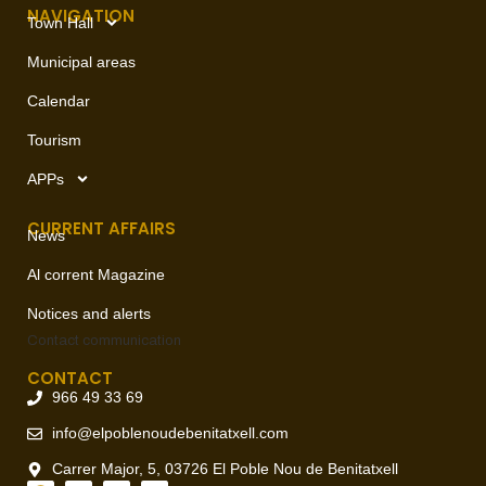
NAVIGATION
Town Hall
Municipal areas
Calendar
Tourism
APPs
CURRENT AFFAIRS
News
Al corrent Magazine
Notices and alerts
Contact
communication
CONTACT
966 49 33 69
info@elpoblenoudebenitatxell.com
Carrer Major, 5, 03726 El Poble Nou de Benitatxell