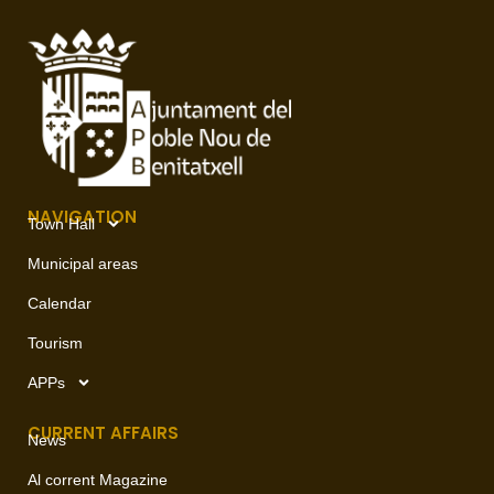
NAVIGATION
Town Hall
Municipal areas
Calendar
Tourism
APPs
CURRENT AFFAIRS
News
Al corrent Magazine