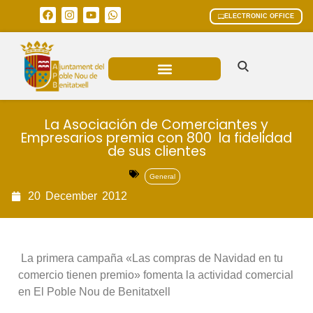
ELECTRONIC OFFICE
MUNICIPAL AREAS
CURRENT AFFAIRS
La Asociación de Comerciantes y
Empresarios premia con 800  la fidelidad
de sus clientes
General
20
December
2012
 La primera campaña «Las compras de Navidad en tu
comercio tienen premio» fomenta la actividad comercial
en El Poble Nou de Benitatxell