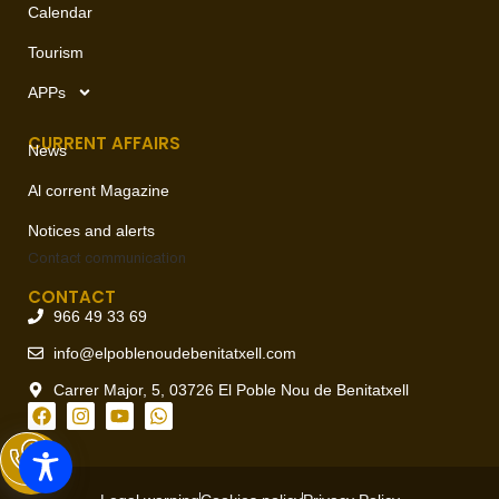
Calendar
Tourism
APPs
CURRENT AFFAIRS
News
Al corrent Magazine
Notices and alerts
Contact
communication
CONTACT
966 49 33 69
info@elpoblenoudebenitatxell.com
Carrer Major, 5, 03726 El Poble Nou de Benitatxell