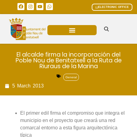
ELECTRONIC OFFICE
MUNICIPAL AREAS
CURRENT AFFAIRS
El alcalde firma la incorporación del
Poble Nou de Benitatxell a la Ruta de
Riuraus de la Marina
General
5
March
2013
El primer edil firma el compromiso que integra el
municipio en el proyecto que creará una red
comarcal entorno a esta figura arquitectónica
típica