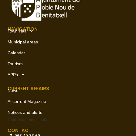
NAVIGATION
Town Hall
Municipal areas
Calendar
Tourism
APPs
CURRENT AFFAIRS
News
Al corrent Magazine
Notices and alerts
Contact
communication
CONTACT
966 49 33 69