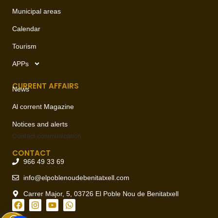
Municipal areas
Calendar
Tourism
APPs
CURRENT AFFAIRS
News
Al corrent Magazine
Notices and alerts
Contact
communication
CONTACT
966 49 33 69
info@elpoblenoudebenitatxell.com
Carrer Major, 5, 03726 El Poble Nou de Benitatxell