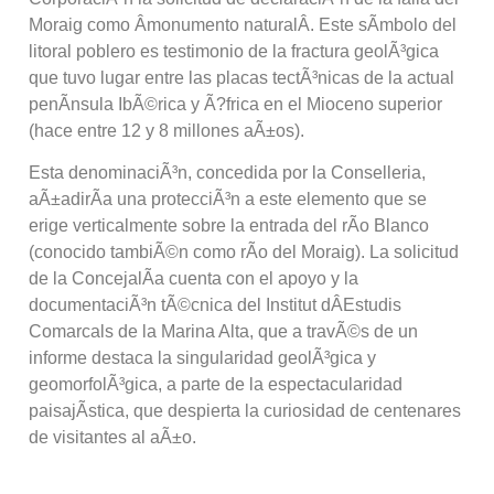
Moraig como Âmonumento naturalÂ. Este sÃ­mbolo del
litoral poblero es testimonio de la fractura geolÃ³gica
que tuvo lugar entre las placas tectÃ³nicas de la actual
penÃ­nsula IbÃ©rica y Ã?frica en el Mioceno superior
(hace entre 12 y 8 millones aÃ±os).
Esta denominaciÃ³n, concedida por la Conselleria,
aÃ±adirÃ­a una protecciÃ³n a este elemento que se
erige verticalmente sobre la entrada del rÃ­o Blanco
(conocido tambiÃ©n como rÃ­o del Moraig). La solicitud
de la ConcejalÃ­a cuenta con el apoyo y la
documentaciÃ³n tÃ©cnica del Institut dÂEstudis
Comarcals de la Marina Alta, que a travÃ©s de un
informe destaca la singularidad geolÃ³gica y
geomorfolÃ³gica, a parte de la espectacularidad
paisajÃ­stica, que despierta la curiosidad de centenares
de visitantes al aÃ±o.