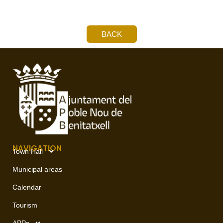
BACK
NAVIGATION
Town Hall
Municipal areas
Calendar
Tourism
APPs