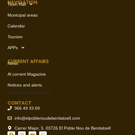
NAVIGATION
Town Hall
Municipal areas
Calendar
Tourism
APPs
CURRENT AFFAIRS
News
Al corrent Magazine
Notices and alerts
Contact
communication
CONTACT
966 49 33 69
info@elpoblenoudebenitatxell.com
Carrer Major, 5, 03726 El Poble Nou de Benitatxell