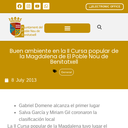
ELECTRONIC OFFICE
MUNICIPAL AREAS
CURRENT AFFAIRS
Buen ambiente en la II Cursa popular de
la Magdalena de El Poble Nou de
Benitatxell
General
8
July
2013
Gabriel Domene alcanza el primer lugar
Salva García y Miriam Gil coronaron la
clasificación local
La II
Cursa
popular de la Magdalena tuvo lugar el