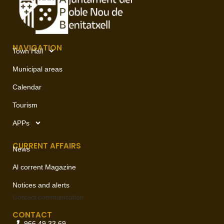
NAVIGATION
Town Hall
Municipal areas
Calendar
Tourism
APPs
CURRENT AFFAIRS
News
Al corrent Magazine
Notices and alerts
Contact
communication
CONTACT
966 49 33 69