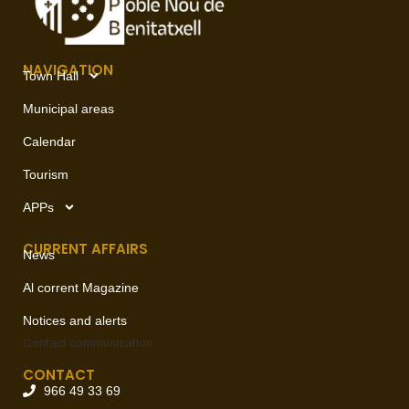
NAVIGATION
Town Hall
Municipal areas
Calendar
Tourism
APPs
CURRENT AFFAIRS
News
Al corrent Magazine
Notices and alerts
Contact
communication
CONTACT
966 49 33 69