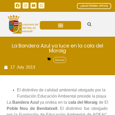
ELECTRONIC OFFICE
MUNICIPAL AREAS
CURRENT AFFAIRS
La Bandera Azul ya luce en la cala del
Moraig
General
17
July
2013
El distintivo de calidad ambiental otorgado por la
Fundación Educación Ambiental preside la playa
La
Bandera Azul
ya ondea en la
cala del Moraig
de El
Poble Nou de Benitatxell
. El distintivo fue otorgado
por la Fundación de Educación Ambiental de ADEAC,