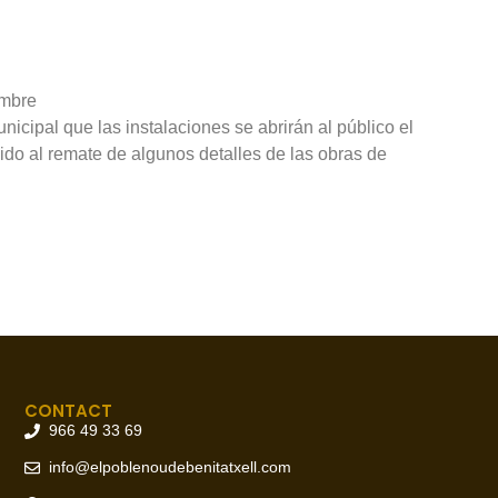
embre
icipal que las instalaciones se abrirán al público el
ido al remate de algunos detalles de las obras de
CONTACT
966 49 33 69
info@elpoblenoudebenitatxell.com