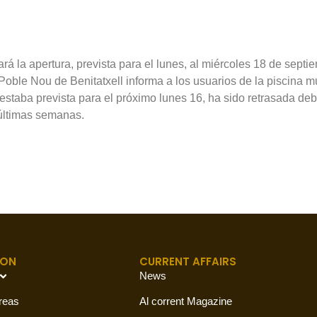
ará la apertura, prevista para el lunes, al miércoles 18 de septi
le Nou de Benitatxell informa a los usuarios de la piscina mun
estaba prevista para el próximo lunes 16, ha sido retrasada deb
 últimas semanas.
ION
CURRENT AFFAIRS
News
reas
Al corrent Magazine