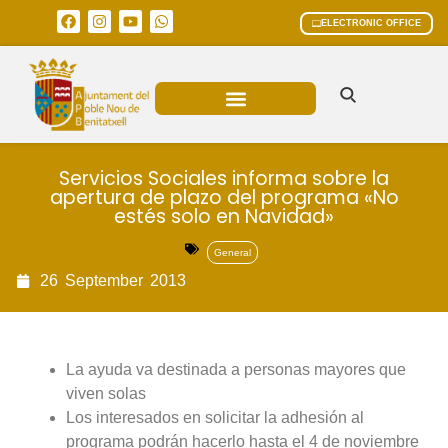
ELECTRONIC OFFICE
MUNICIPAL AREAS
CURRENT AFFAIRS
Servicios Sociales informa sobre la
apertura de plazo del programa «No
estés solo en Navidad»
General
26
September
2013
La ayuda va destinada a personas mayores que
viven solas
Los interesados en solicitar la adhesión al
programa podrán hacerlo hasta el 4 de noviembre