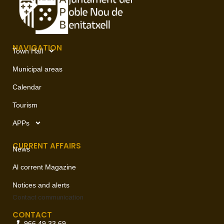
NAVIGATION
Town Hall
Municipal areas
Calendar
Tourism
APPs
CURRENT AFFAIRS
News
Al corrent Magazine
Notices and alerts
Contact
communication
CONTACT
966 49 33 69