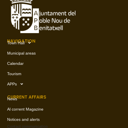
NAVIGATION
Town Hall
Municipal areas
Calendar
Tourism
APPs
CURRENT AFFAIRS
News
Al corrent Magazine
Notices and alerts
Contact
communication