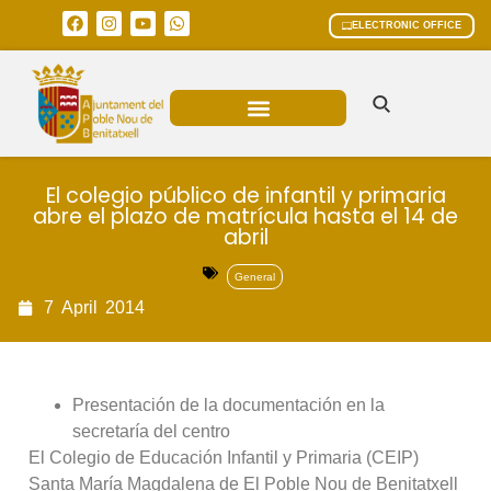
ELECTRONIC OFFICE
MUNICIPAL AREAS
CURRENT AFFAIRS
El colegio público de infantil y primaria
abre el plazo de matrícula hasta el 14 de
abril
General
7
April
2014
Presentación de la documentación en la
secretaría del centro
El Colegio de Educación Infantil y Primaria (CEIP)
Santa María Magdalena de El Poble Nou de Benitatxell