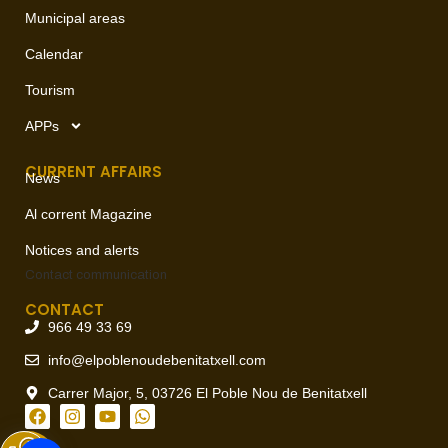
Municipal areas
Calendar
Tourism
APPs
CURRENT AFFAIRS
News
Al corrent Magazine
Notices and alerts
Contact
communication
CONTACT
966 49 33 69
info@elpoblenoudebenitatxell.com
Carrer Major, 5, 03726 El Poble Nou de Benitatxell