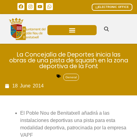
ELECTRONIC OFFICE
MUNICIPAL AREAS
CURRENT AFFAIRS
La Concejalía de Deportes inicia las
obras de una pista de squash en la zona
deportiva de la Font
General
18
June
2014
El Poble Nou de Benitatxell añadirá a las
instalaciones deportivas una pista para esta
modalidad deportiva, patrocinada por la empresa
VAPF