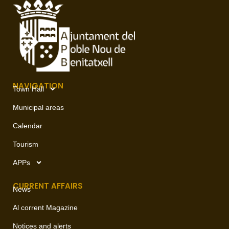
NAVIGATION
Town Hall
Municipal areas
Calendar
Tourism
APPs
CURRENT AFFAIRS
News
Al corrent Magazine
Notices and alerts