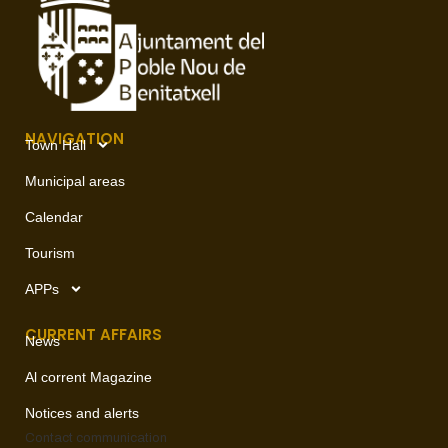
NAVIGATION
Town Hall
Municipal areas
Calendar
Tourism
APPs
CURRENT AFFAIRS
News
Al corrent Magazine
Notices and alerts
Contact
communication