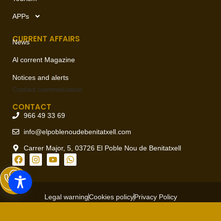
APPs
CURRENT AFFAIRS
News
Al corrent Magazine
Notices and alerts
Contact
communication
CONTACT
966 49 33 69
info@elpoblenoudebenitatxell.com
Carrer Major, 5, 03726 El Poble Nou de Benitatxell
Legal warning
Cookies policy
Privacy Policy
Copyright © 2026 Ajuntament del Poble Nou de Benitatxell, todos
los derechos reservados