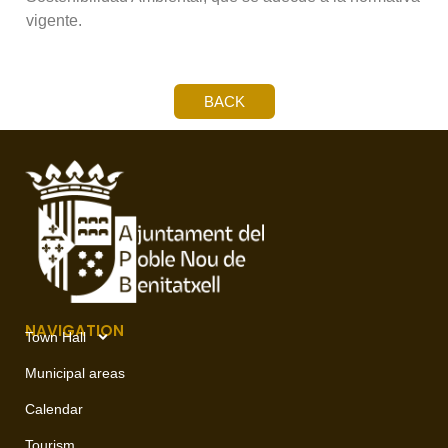
vigente.
BACK
NAVIGATION
Town Hall
Municipal areas
Calendar
Tourism