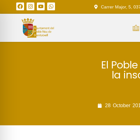
Carrer Major, 5, 03
El Poble
la in
28
October
20