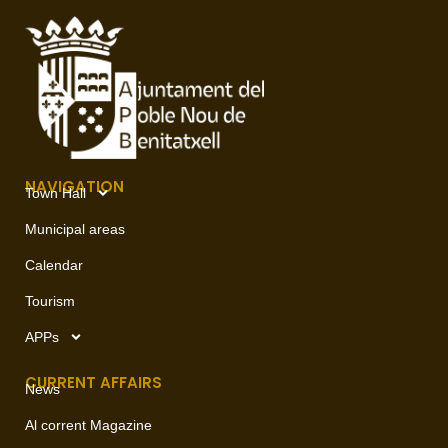
NAVIGATION
Town Hall
Municipal areas
Calendar
Tourism
APPs
CURRENT AFFAIRS
News
Al corrent Magazine