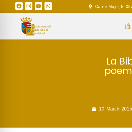
Carrer Major, 5, 03
La Bi
poema
10
March
2015