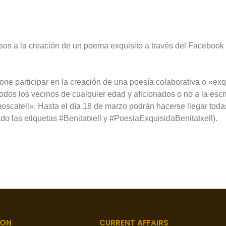
rsos a la creación de un poema exquisito a través del Facebook
ne participar en la creación de una poesía colaborativa o «exqu
dos los vecinos de cualquier edad y aficionados o no a la escri
 moscatell». Hasta el día 18 de marzo podrán hacerse llegar toda
o las etiquetas #Benitatxell y #PoesiaExquisidaBenitatxell).
ION
CURRENT AFFAIRS