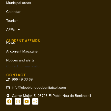
Municipal areas
Calendar
Tourism
APPs
CURRENT AFFAIRS
News
Al corrent Magazine
Notices and alerts
Contact
communication
CONTACT
966 49 33 69
info@elpoblenoudebenitatxell.com
Carrer Major, 5, 03726 El Poble Nou de Benitatxell