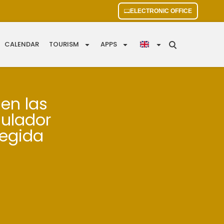
ELECTRONIC OFFICE
CALENDAR
TOURISM
APPS
 en las
gulador
tegida