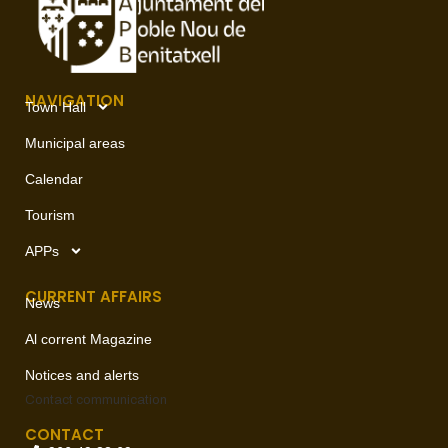
NAVIGATION
Town Hall
Municipal areas
Calendar
Tourism
APPs
CURRENT AFFAIRS
News
Al corrent Magazine
Notices and alerts
Contact
communication
CONTACT