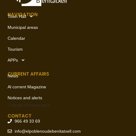
NAVIGATION
Town Hall
Municipal areas
Calendar
Tourism
APPs
CURRENT AFFAIRS
News
Al corrent Magazine
Notices and alerts
Contact
communication
CONTACT
966 49 33 69
info@elpoblenoudebenitatxell.com