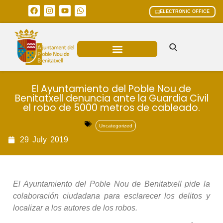
ELECTRONIC OFFICE
MUNICIPAL AREAS
CURRENT AFFAIRS
El Ayuntamiento del Poble Nou de
Benitatxell denuncia ante la Guardia Civil
el robo de 5000 metros de cableado.
Uncategorized
29
July
2019
El Ayuntamiento del Poble Nou de Benitatxell pide la
colaboración ciudadana para esclarecer los delitos y
localizar a los autores de los robos.