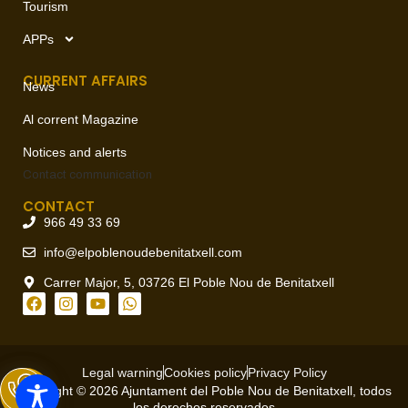
Tourism
APPs
CURRENT AFFAIRS
News
Al corrent Magazine
Notices and alerts
Contact
communication
CONTACT
966 49 33 69
info@elpoblenoudebenitatxell.com
Carrer Major, 5, 03726 El Poble Nou de Benitatxell
Legal warning
Cookies policy
Privacy Policy
Copyright © 2026 Ajuntament del Poble Nou de Benitatxell, todos
los derechos reservados