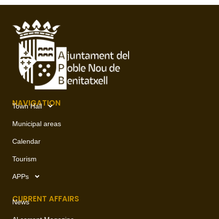
NAVIGATION
Town Hall
Municipal areas
Calendar
Tourism
APPs
CURRENT AFFAIRS
News