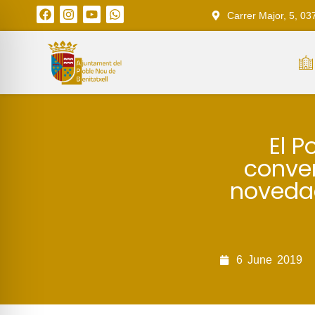
Carrer Major, 5, 03
El P
conven
novedad
6
June
2019