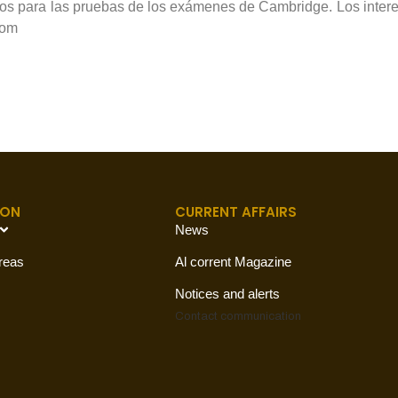
mnos para las pruebas de los exámenes de Cambridge. Los inter
com
ION
CURRENT AFFAIRS
News
reas
Al corrent Magazine
Notices and alerts
Contact
communication