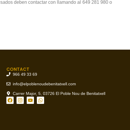
esados deben contactar con llamando al 649 281 980 o
CONTACT
966 49 33 69
info@elpoblenoudebenitatxell.com
Carrer Major, 5, 03726 El Poble Nou de Benitatxell