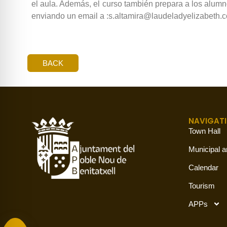
el aula. Además, el curso también prepara a los alu
enviando un email a :s.altamira@laudeladyelizabeth.
BACK
NAVIGAT
Town Hall
Municipal a
Calendar
Tourism
APPs