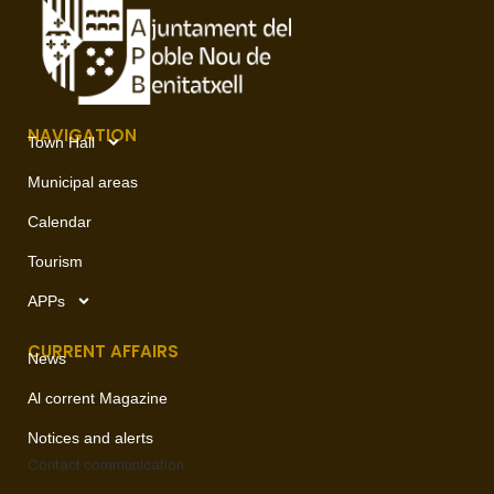
NAVIGATION
Town Hall
Municipal areas
Calendar
Tourism
APPs
CURRENT AFFAIRS
News
Al corrent Magazine
Notices and alerts
Contact
communication