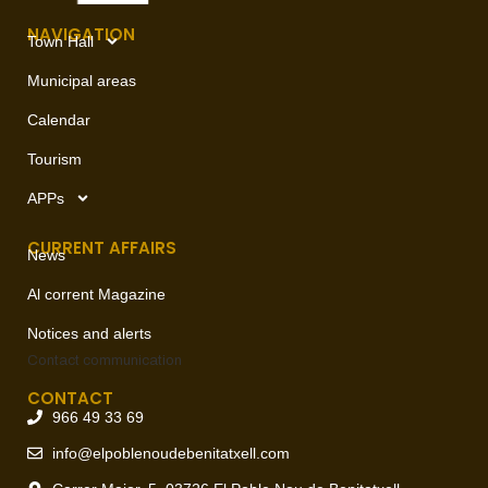
NAVIGATION
Town Hall
Municipal areas
Calendar
Tourism
APPs
CURRENT AFFAIRS
News
Al corrent Magazine
Notices and alerts
Contact
communication
CONTACT
966 49 33 69
info@elpoblenoudebenitatxell.com