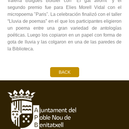
Valeria Buigues Bolufer con "El gat avorrit" y el
segundo premio fue para Elies Morell Vidal con el
micropoema "Paris". La celebración finalizó con el taller
“Lluvia de poemas” en el que los participantes eligieron
un poema entre una gran variedad de antologías
poéticas. Luego los copiaron en un papel con forma de
gota de lluvia y las colgaron en una de las paredes de
la Biblioteca.
BACK