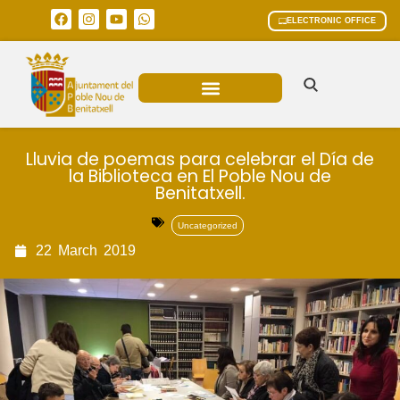
ELECTRONIC OFFICE
MUNICIPAL AREAS
CURRENT AFFAIRS
Lluvia de poemas para celebrar el Día de
la Biblioteca en El Poble Nou de
Benitatxell.
Uncategorized
22
March
2019