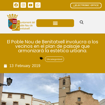
ELECTRONIC OFFICE
MUNICIPAL AREAS
CURRENT AFFAIRS
El Poble Nou de Benitatxell involucra a los
vecinos en el plan de paisaje que
armonizará la estética urbana.
Uncategorized
13
February
2019