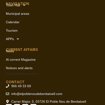
NAVIGATION
Town Hall
Municipal areas
Calendar
Tourism
APPs
CURRENT AFFAIRS
News
Al corrent Magazine
Notices and alerts
Contact
communication
CONTACT
966 49 33 69
info@elpoblenoudebenitatxell.com
Carrer Major, 5, 03726 El Poble Nou de Benitatxell