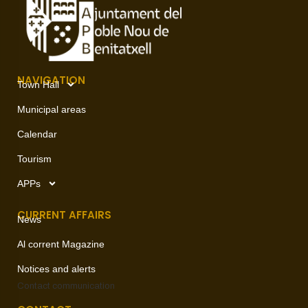
NAVIGATION
Town Hall
Municipal areas
Calendar
Tourism
APPs
CURRENT AFFAIRS
News
Al corrent Magazine
Notices and alerts
Contact
communication