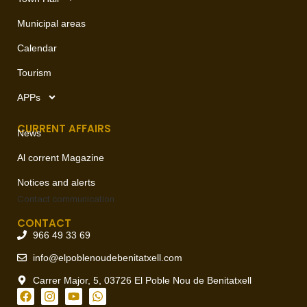
Municipal areas
Calendar
Tourism
APPs
CURRENT AFFAIRS
News
Al corrent Magazine
Notices and alerts
Contact
communication
CONTACT
966 49 33 69
info@elpoblenoudebenitatxell.com
Carrer Major, 5, 03726 El Poble Nou de Benitatxell