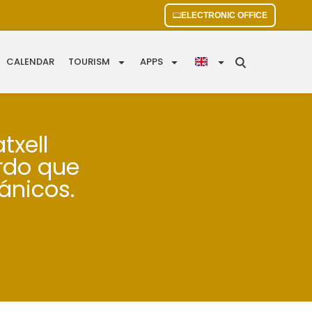
ELECTRONIC OFFICE
CALENDAR
TOURISM
APPS
txell
erdo que
tánicos.