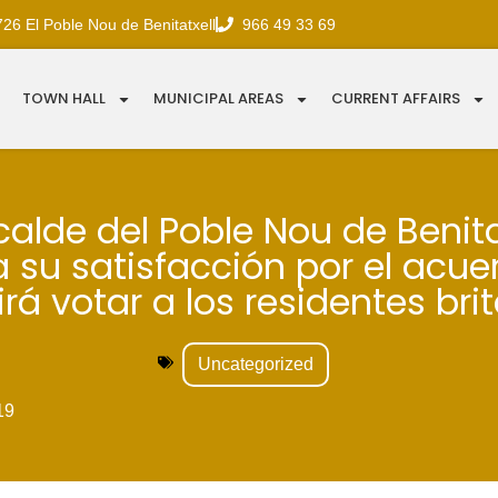
726 El Poble Nou de Benitatxell
966 49 33 69
TOWN HALL
MUNICIPAL AREAS
CURRENT AFFAIRS
lcalde del Poble Nou de Benita
 su satisfacción por el acu
rá votar a los residentes bri
Uncategorized
19