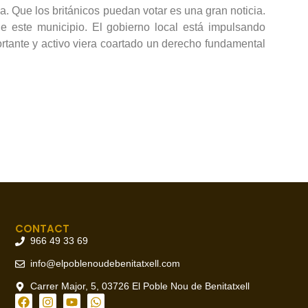
a. Que los británicos puedan votar es una gran noticia.
e este municipio. El gobierno local está impulsando
ortante y activo viera coartado un derecho fundamental
CONTACT
966 49 33 69
info@elpoblenoudebenitatxell.com
Carrer Major, 5, 03726 El Poble Nou de Benitatxell