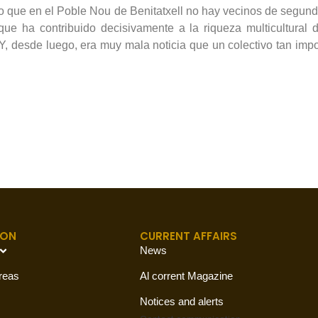
aro que en el Poble Nou de Benitatxell no hay vecinos de segund
ue ha contribuido decisivamente a la riqueza multicultural d
. Y, desde luego, era muy mala noticia que un colectivo tan imp
ION
CURRENT AFFAIRS
News
reas
Al corrent Magazine
Notices and alerts