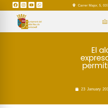
Carrer Major, 5, 03
El a
expresa
permiti
23
January
20