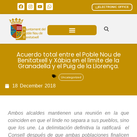
ELECTRONIC OFFICE
MUNICIPAL AREAS
CURRENT AFFAIRS
Acuerdo total entre el Poble Nou de
Benitatxell y Xàbia en el límite de la
Granadella y el Puig de la Llorença.
Uncategorized
18
December
2018
Ambos alcaldes mantienen una reunión en la que
coinciden en que el linde no separa a sus pueblos, sino
que los une. La delimitación definitiva la ratificará el
Consell después de que ambas poblaciones finalicen