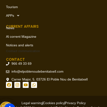
Tourism
APPs
CURRENT AFFAIRS
News
Al corrent Magazine
Notices and alerts
Contact
communication
CONTACT
966 49 33 69
info@elpoblenoudebenitatxell.com
Carrer Major, 5, 03726 El Poble Nou de Benitatxell
Legal warning
Cookies policy
Privacy Policy