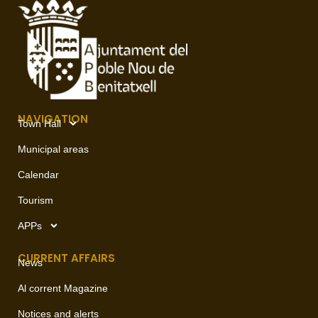
NAVIGATION
Town Hall
Municipal areas
Calendar
Tourism
APPs
CURRENT AFFAIRS
News
Al corrent Magazine
Notices and alerts