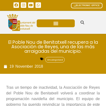
ELECTRONIC OFFICE
MUNICIPAL AREAS
CURRENT AFFAIRS
El Poble Nou de Benitatxell recupera a la
Asociación de Reyes, una de las más
arraigadas del municipio.
Uncategorized
19
November
2018
Tras un tiempo de inactividad, la Asociación de Reyes
del Poble Nou de Benitatxell volverá a coordinar la
programación navideña del municipio. El equipo de
gobierno ha querido reivindicar la importancia de este