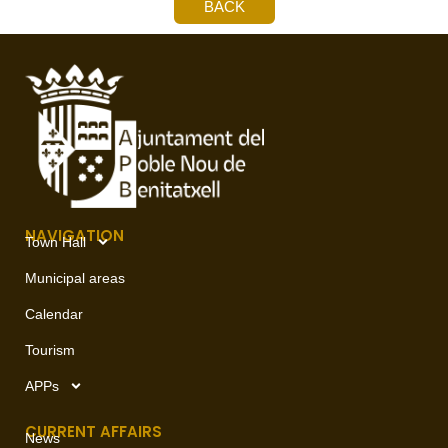
BACK
NAVIGATION
Town Hall
Municipal areas
Calendar
Tourism
APPs
CURRENT AFFAIRS
News