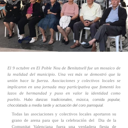
El 9 octubre en El Poble Nou de Benitatxell fue un mosaico de
la realidad del municipio. Una vez más se demostró que la
unión hace la fuerza. Asociaciones y colectivos locales se
implicaron en una jornada muy participativa que fomentó los
lazos de hermandad y puso en valor la identidad como
pueblo.
Hubo danzas tradicionales, música, comida popular,
chocolatada a media tarde y actuación del coro parroquial.
Todas las asociaciones y colectivos locales aportaron su
grano de arena para que la celebración del Dia de la
Comunitat Valenciana fuera una verdadera fiesta de