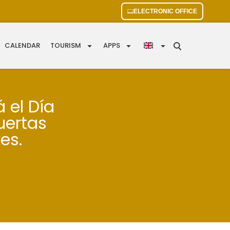
ELECTRONIC OFFICE
CALENDAR
TOURISM
APPS
á el Día
uertas
es.