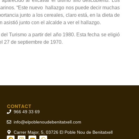
 aparecido al excavar el último silo descubierto. Los
 marinos. “Este nuevo hallazgo nos puede decir muchas
tancia junto a los cereales, claro está, en la dieta de
asistió junto con el alcalde a ver el hallazgo.
el Turismo a partir del año 1980. Esta fecha se eligió
 el 27 de septiembre de 1970.
CONTACT
966 49 33 69
info@elpoblenoudebenitatxell.com
Carrer Major, 5, 03726 El Poble Nou de Benitatxell