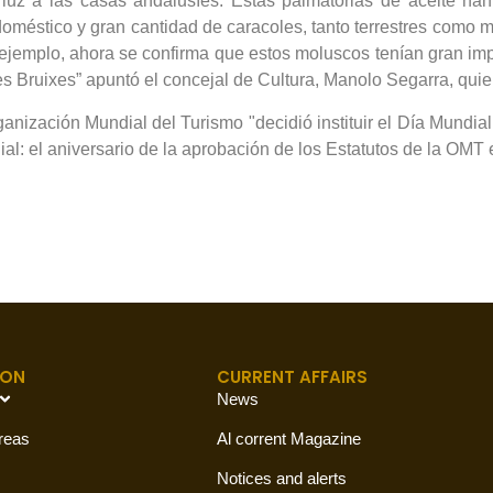
 luz a las casas andalusíes. Estas palmatorias de aceite han
oméstico y gran cantidad de caracoles, tanto terrestres como
ejemplo, ahora se confirma que estos moluscos tenían gran impor
s Bruixes” apuntó el concejal de Cultura, Manolo Segarra, quien 
ización Mundial del Turismo "decidió instituir el Día Mundial d
dial: el aniversario de la aprobación de los Estatutos de la OMT
ION
CURRENT AFFAIRS
News
reas
Al corrent Magazine
Notices and alerts